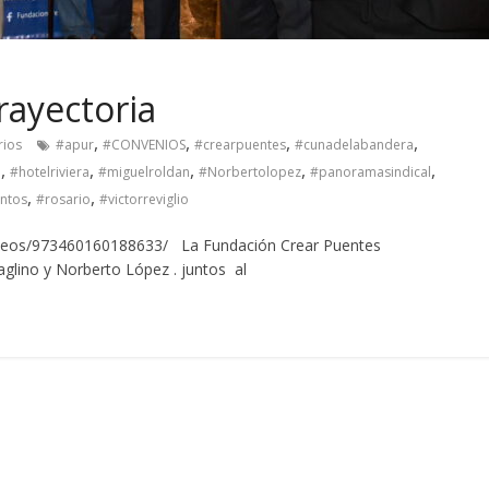
rayectoria
,
,
,
,
rios
#apur
#CONVENIOS
#crearpuentes
#cunadelabandera
,
,
,
,
,
o
#hotelriviera
#miguelroldan
#Norbertolopez
#panoramasindical
,
,
ntos
#rosario
#victorreviglio
eos/973460160188633/ La Fundación Crear Puentes
aglino y Norberto López . juntos al