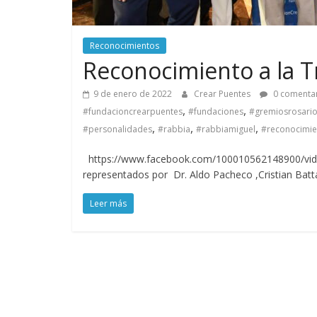
Reconocimientos
Reconocimiento a la T
9 de enero de 2022
Crear Puentes
0 comenta
,
,
#fundacioncrearpuentes
#fundaciones
#gremiosrosari
,
,
,
#personalidades
#rabbia
#rabbiamiguel
#reconocimie
https://www.facebook.com/100010562148900/vid
representados por Dr. Aldo Pacheco ,Cristian Batt
Leer más